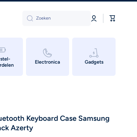
Log
Winkelwage
Zoeken
in
stel-
Electronica
Gadgets
rdelen
luetooth Keyboard Case Samsung
ack Azerty