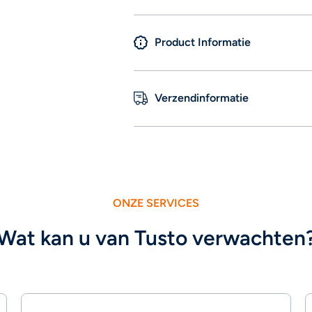
Galaxy Tab
Galaxy Tab
S7/S8 11
S7/S8 11
Black
Black
Azerty
Azerty
Product Informatie
Verzendinformatie
ONZE SERVICES
Wat kan u van Tusto verwachten