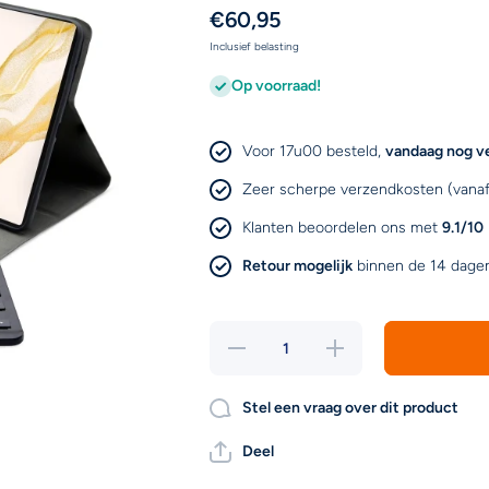
€60,95
Inclusief belasting
Op voorraad!
Voor 17u00 besteld,
vandaag nog v
Zeer scherpe verzendkosten (vanaf
Klanten beoordelen ons met
9.1/10
Retour mogelijk
binnen de 14 dage
Hoeveelheid
Verhoog de
verlagen
hoeveelheid
voor
voor
Mobilize
Mobilize
Stel een vraag over dit product
Detachable
Detachable
Bluetooth
Bluetooth
Keyboard
Keyboard
Deel
Case
Case
Samsung
Samsung