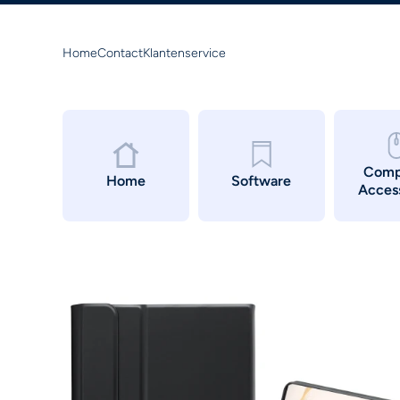
Doorgaan naar artikel
Home
Contact
Klantenservice
Comp
Home
Software
Acces
Ga naar productinformatie