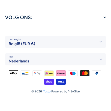
VOLG ONS:
Land/regio
België (EUR €)
Taal
Nederlands
Betaalmethodes
© 2026,
Tusto
Powered by MSAS.be