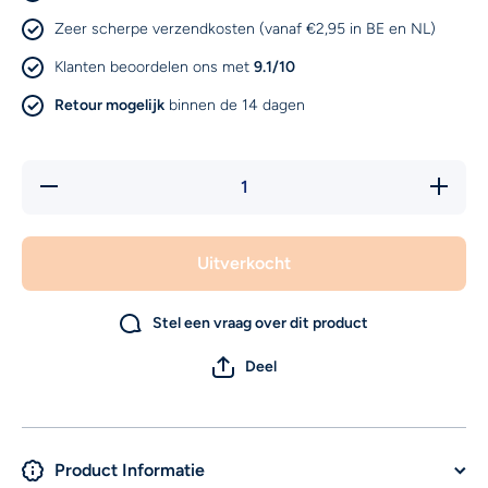
Zeer scherpe verzendkosten (vanaf €2,95 in BE en NL)
Klanten beoordelen ons met
9.1/10
Retour mogelijk
binnen de 14 dagen
Hoeveelheid
Verhoog 
verlagen
hoeveelh
voor
voor
Valenta
Valenta
Tempered
Tempere
Uitverkocht
Glass Full
Glass Fu
Cover
Cover
Bumper
Bumpe
Case Apple
Case App
Stel een vraag over dit product
Iphone
Iphone
7/8/Se
7/8/Se
(2020/2022)
(2020/20
Deel
Black
Black
Product Informatie