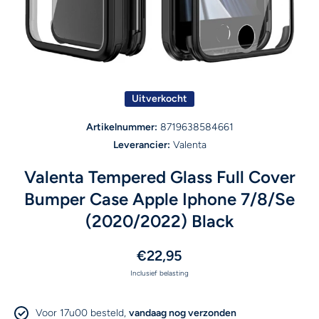
Open media 1 in modaal
Uitverkocht
Artikelnummer:
8719638584661
Leverancier:
Valenta
Valenta Tempered Glass Full Cover
Bumper Case Apple Iphone 7/8/Se
(2020/2022) Black
€22,95
Inclusief belasting
Voor 17u00 besteld,
vandaag nog verzonden