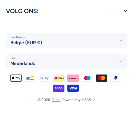
VOLG ONS:
Land/regio
België (EUR €)
Taal
Nederlands
Betaalmethodes
© 2026,
Tusto
Powered by MSAS.be