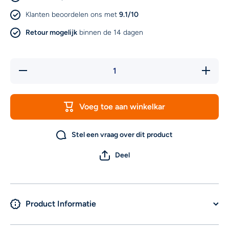
Klanten beoordelen ons met
9.1/10
Retour mogelijk
binnen de 14 dagen
Hoeveelheid
Verhoog
verlagen voor
hoeveel
Xccess
voor Xc
Silicone
Silico
Earbuds For
Earbuds
Voeg toe aan winkelkar
Apple
Appl
Earpod/Airpod
Earpod/A
Black
Blac
Stel een vraag over dit product
Deel
Product Informatie