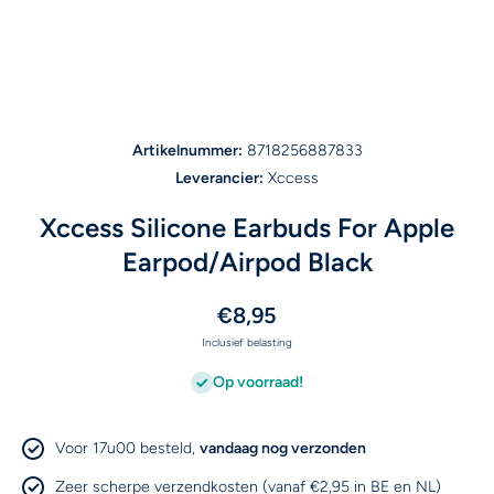
Open media 1 in modaal
Artikelnummer:
8718256887833
Leverancier:
Xccess
Xccess Silicone Earbuds For Apple
Earpod/Airpod Black
€8,95
Inclusief belasting
Op voorraad!
Voor 17u00 besteld,
vandaag nog verzonden
Zeer scherpe verzendkosten (vanaf €2,95 in BE en NL)